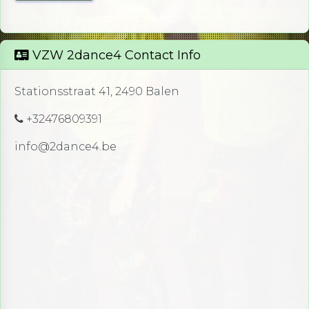
VZW 2dance4 Contact Info
Stationsstraat 41, 2490 Balen
+32476809391
info@2dance4.be